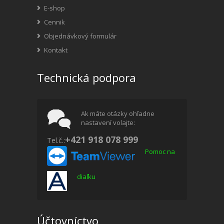
E-shop
Cennik
Objednávkový formulár
Kontakt
Technická podpora
Ak máte otázky ohľadne
nastavení volajte:
+421 918 078 999
Tel.č.:
Pomoc na
diaľku
Účtovníctvo