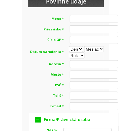
Povinné údaje
Meno *
Priezvisko *
Číslo OP *
Dátum narodenia *
Adresa *
Mesto *
PSČ *
Tel.č *
E-mail *
Firma/Právnická osoba:
Názov