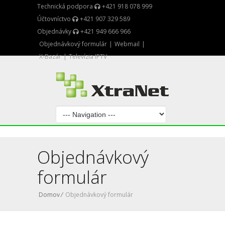
Technická podpora
+421 918 078 999
Účtovníctvo
+421 907 329 589
Objednávky
+421 949 666 966
Objednávkový formulár
|
Webmail
|
X-Bazár
|
Televízia IPTV
Objednávkový
formulár
Domov
/
Objednávkový formulár