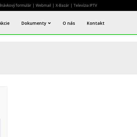
návkový formulár
|
Webmail
|
X-Bazár
|
Televízia IPTV
Akcie
Dokumenty
O nás
Kontakt