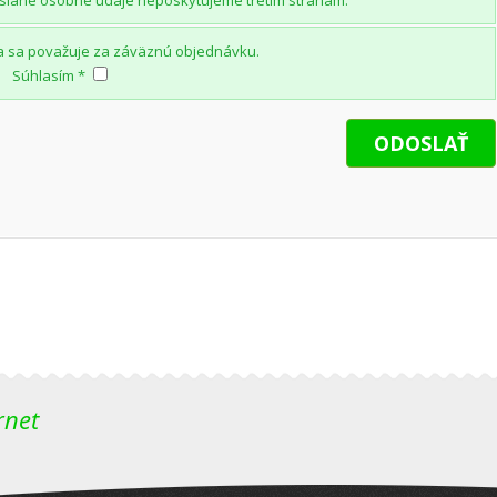
slané osobné údaje neposkytujeme tretím stranám.
a sa považuje za záväznú objednávku.
Súhlasím *
rnet