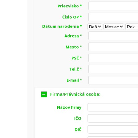
Priezvisko *
Číslo OP *
Dátum narodenia *
Adresa *
Mesto *
PSČ *
Tel.č *
E-mail *
Firma/Právnická osoba:
Názov firmy
IČO
DIČ