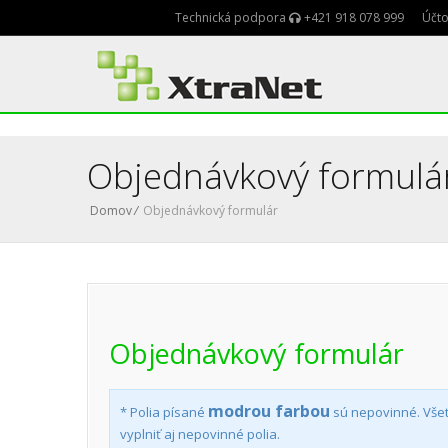
Technická podpora
+421 918 078 999
Účto
Objednávkový formulá
Domov
/
Objednávkový formulár
Objednávkový formulár
modrou farbou
* Polia písané
sú nepovinné. Všetk
vyplniť aj nepovinné polia.