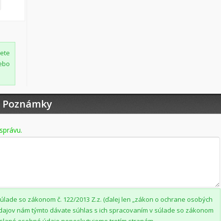
žete
ebo
Poznámky
správu.
lade so zákonom č. 122/2013 Z.z. (ďalej len „zákon o ochrane osobých
dajov nám týmto dávate súhlas s ich spracovaním v súlade so zákonom