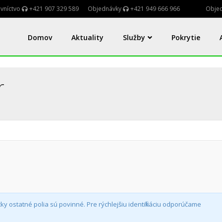
vníctvo
+421 907 329 589
Objednávky
+421 949 666 966
Objed
Domov
Aktuality
Služby
Pokrytie
r
y ostatné polia sú povinné. Pre rýchlejšiu identifikáciu odporúčame