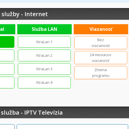
 služby - Internet
al
Služba LAN
Viazanosť
Bez
XtraLan 1
viazanosti
24 mesiacov
XtraLan 2
viazanosť
XtraLan 3
Zmena
programu
XtraLan 4
služba - IPTV Televízia