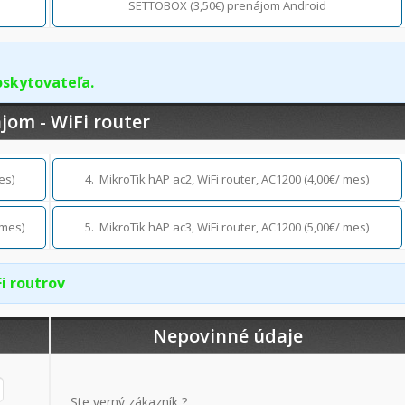
SETTOBOX (3,50€) prenájom Android
oskytovateľa.
jom - WiFi router
es)
4. MikroTik hAP ac2, WiFi router, AC1200 (4,00€/ mes)
 mes)
5. MikroTik hAP ac3, WiFi router, AC1200 (5,00€/ mes)
i routrov
Nepovinné údaje
Ste verný zákazník ?