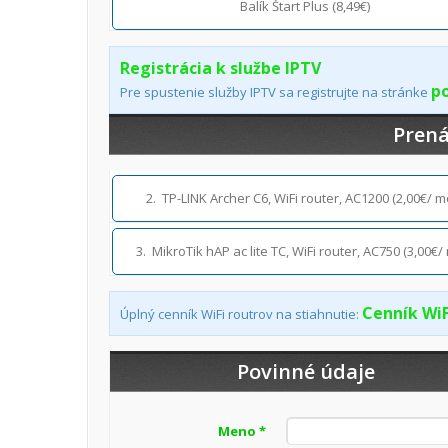
Balík Štart Plus (8,49€)
Registrácia k službe IPTV
p
Pre spustenie služby IPTV sa registrujte na stránke
Prená
2. TP-LINK Archer C6, WiFi router, AC1200 (2,00€/ m
3. MikroTik hAP ac lite TC, WiFi router, AC750 (3,00€/
Cenník WiF
Úplný cenník WiFi routrov na stiahnutie:
Povinné údaje
Meno *